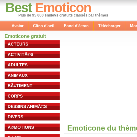
Best
Emoticon
Plus de 95 000 smileys gratuits classés par thèmes
Avatar
Clins d'oeil
Fond d'écran
Télécharger
Mod
Emoticone gratuit
ACTEURS
ACTIVITÃ©S
ADULTES
ANIMAUX
BÃ¢TIMENT
CORPS
DESSINS ANIMÃ©S
DIVERS
Emoticone du thème
Ã©MOTIONS