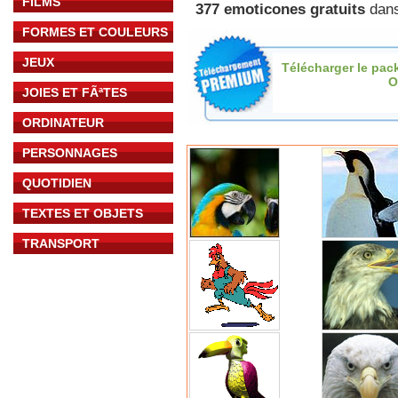
FILMS
377 emoticones gratuits
dans
FORMES ET COULEURS
JEUX
Télécharger le pac
O
JOIES ET FÃªTES
ORDINATEUR
PERSONNAGES
QUOTIDIEN
TEXTES ET OBJETS
TRANSPORT