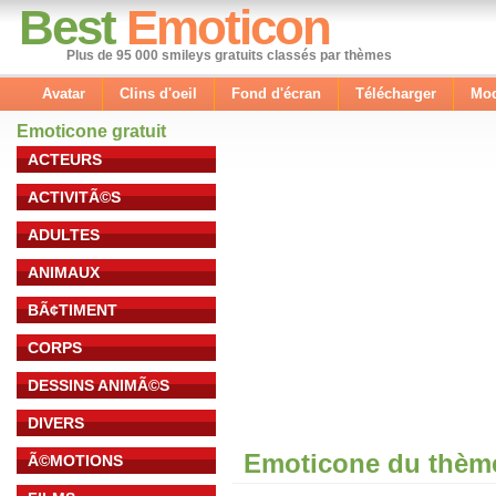
Best
Emoticon
Plus de 95 000 smileys gratuits classés par thèmes
Avatar
Clins d'oeil
Fond d'écran
Télécharger
Mod
Emoticone gratuit
ACTEURS
ACTIVITÃ©S
ADULTES
ANIMAUX
BÃ¢TIMENT
CORPS
DESSINS ANIMÃ©S
DIVERS
Emoticone du thème
Ã©MOTIONS