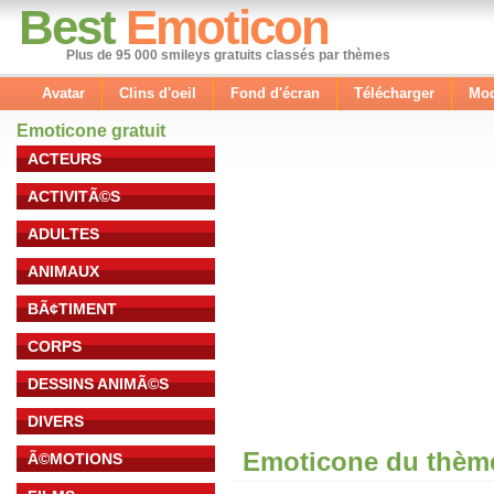
Best
Emoticon
Plus de 95 000 smileys gratuits classés par thèmes
Avatar
Clins d'oeil
Fond d'écran
Télécharger
Mod
Emoticone gratuit
ACTEURS
ACTIVITÃ©S
ADULTES
ANIMAUX
BÃ¢TIMENT
CORPS
DESSINS ANIMÃ©S
DIVERS
Emoticone du thème
Ã©MOTIONS